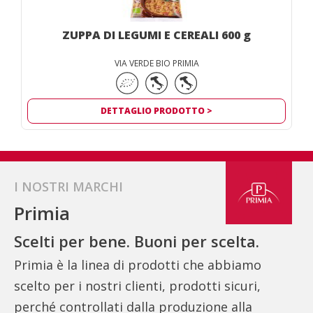
753548
ZUPPA DI LEGUMI E CEREALI 600 g
VIA VERDE BIO PRIMIA
DETTAGLIO PRODOTTO >
ZUPPA
DI
LEGUMI
E
CEREALI
600
I NOSTRI MARCHI
g
Primia
Scelti per bene. Buoni per scelta.
Primia è la linea di prodotti che abbiamo
scelto per i nostri clienti, prodotti sicuri,
perché controllati dalla produzione alla